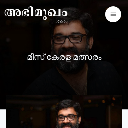
menu
മിസ് കേരള മത്സരം