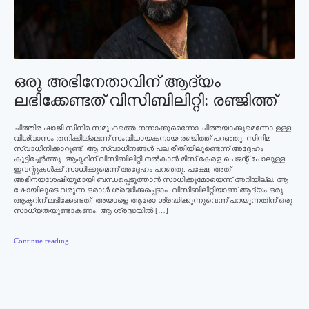
ഒരു അഭിനേതാവിന് ആദ്യം
ലഭിക്കേണ്ടത് വിസിബിലിറ്റി: രഞ്ജിത്ത്
ചിത്തിര ഷാജി സിനിമ സമൂഹത്തെ നന്നാക്കുമെന്നോ ചീത്തയാക്കുമെന്നോ ഉള്ള
വിശ്വാസം തനിക്കില്ലെന്ന് സംവിധായകനായ രഞ്ജിത്ത് പറഞ്ഞു. സിനിമ
സ്വാധീനിക്കാറുണ്ട്. ആ സ്വാധീനങ്ങള്‍ പല രീതിയിലുണ്ടെന്ന് അദ്ദേഹം
കൂട്ടിച്ചേര്‍ത്തു. ആക്ടറിന് വിസിബിലിറ്റി നല്‍കാന്‍ മിസ് കേരള പെജന്റ് പോലുള്ള
ഇവന്റുകള്‍ക്ക് സാധിക്കുമെന്ന് അദ്ദേഹം പറഞ്ഞു. പക്ഷേ, അത്
അഭിനയശേഷിയുമായി ബന്ധപ്പെടുത്താന്‍ സാധിക്കുമോയെന്ന് അറിയില്ല. ആ
ഷോയിലൂടെ വരുന്ന ഒരാള്‍ ശ്രദ്ധിക്കപ്പെടാം. വിസിബിലിറ്റിയാണ് ആദ്യം ഒരു
ആക്ടറിന് ലഭിക്കേണ്ടത്. അയാളെ ആരോ ശ്രദ്ധിക്കുന്നുവെന്ന് പറയുന്നതിന് ഒരു
സാധ്യതയുണ്ടാകണം. ആ ശ്രദ്ധയില്‍ […]
Continue reading