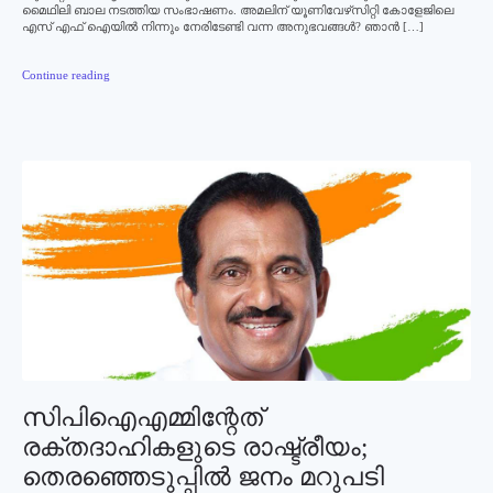
മൈഥിലി ബാല നടത്തിയ സംഭാഷണം. അമലിന് യൂണിവേഴ്‌സിറ്റി കോളേജിലെ
എസ് എഫ് ഐയില്‍ നിന്നും നേരിടേണ്ടി വന്ന അനുഭവങ്ങള്‍? ഞാന്‍ […]
Continue reading
സിപിഐഎമ്മിന്റേത്
രക്തദാഹികളുടെ രാഷ്ട്രീയം;
തെരഞ്ഞെടുപ്പില്‍ ജനം മറുപടി