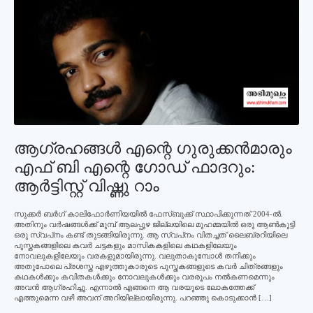
ആഗ്രഹങ്ങള്‍ എന്റെ ഗുരുക്കന്‍മാരും
എഫ് ബി എന്റെ ഗോഡ് ഫാദറും:
ആര്‍ട്ടിസ്റ്റ് വിഷ്ണു റാം
സുക്കര്‍ ബര്‍ഗ് കാലിഫോര്‍ണിയയില്‍ ഫേസ്ബുക്ക് സ്ഥാപിക്കുന്നത് 2004-ല്‍.
അതിനും വര്‍ഷങ്ങള്‍ക്ക് മുമ്പ് ആലപ്പുഴ ജില്ലയിലെ മുഹമ്മയില്‍ ഒരു ആണ്‍കുട്ടി
ഒരു സ്വപ്‌നം കണ്ട് തുടങ്ങിയിരുന്നു. ആ സ്വപ്‌നം വിതച്ചത് ലൈബ്രറിയിലെ
പുസ്തകങ്ങളിലെ കവര്‍ ചട്ടകളും മാസികകളിലെ കഥകളിലേയും
നോവലുകളിലേയും വരകളുമായിരുന്നു. വലുതാകുമ്പോള്‍ തനിക്കും
അതുപോലെ പ്രശസ്ത എഴുത്തുകാരുടെ പുസ്തകങ്ങളുടെ കവര്‍ ചിത്രങ്ങളും
കഥകള്‍ക്കും കവിതകള്‍ക്കും നോവലുകള്‍ക്കും വരരൂപം നല്‍കണമെന്നും
അവന്‍ ആഗ്രഹിച്ചു. എന്നാല്‍ എങ്ങനെ ആ വരയുടെ ലോകത്തേക്ക്
എത്തുമെന്ന വഴി അവന് അറിയില്ലായിരുന്നു. പറഞ്ഞു കൊടുക്കാന്‍ […]