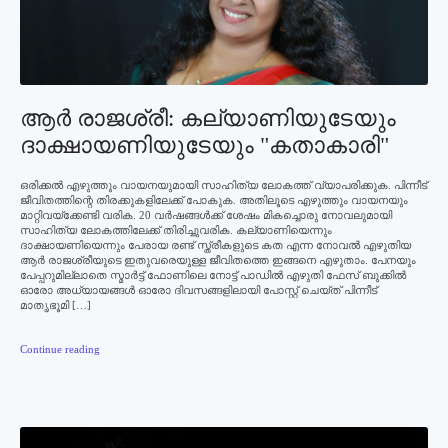
ആര്‍ രാജശ്രീ: കല്യാണിയുടേയും
ദാക്ഷായണിയുടേയും "കതാകാരി"
ഒരിക്കല്‍ എഴുത്തും വായനയുമായി സാഹിത്യ ലോകത്ത് വ്യാപരിക്കുക. പിന്നീട്
ജീവിതത്തിന്റെ തിരക്കുകളിലേക്ക് പോകുക. അതിലൂടെ എഴുത്തും വായനയും
മാറ്റിവയ്‌ക്കേണ്ടി വരിക. 20 വര്‍ഷങ്ങള്‍ക്ക് ശേഷം മികച്ചൊരു നോവലുമായി
സാഹിത്യ ലോകത്തിലേക്ക് തിരിച്ചുവരിക. കല്യാണിയെന്നും
ദാക്ഷായണിയെന്നും പേരായ രണ്ട് സ്ത്രീകളുടെ കത എന്ന നോവല്‍ എഴുതിയ
ആര്‍ രാജശ്രീയുടെ ഇതുവരെയുള്ള ജീവിതത്തെ ഇങ്ങനെ എഴുതാം. പേനയും
പേപ്പറുമില്ലാതെ സ്മാര്‍ട്ട് ഫോണിലെ നോട്ട് പാഡില്‍ എഴുതി ഫേസ് ബുക്കില്‍
ഓരോ അധ്യായങ്ങള്‍ ഓരോ ദിവസങ്ങളിലായി പോസ്റ്റ് ചെയ്ത് പിന്നീട്
മാതൃഭൂമി […]
Continue reading