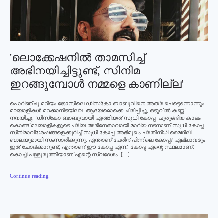
'ലൊക്കേഷനില്‍ താമസിച്ച്‌
അഭിനയിച്ചിട്ടുണ്ട്‌, സിനിമ
ഇറങ്ങുമ്പോള്‍ നമ്മളെ കാണില്ല'
പൊറിഞ്ചു മറിയം ജോസിലെ ഡിസ്‌കോ ബാബുവിനെ അത്ര പെട്ടെന്നൊന്നും
മലയാളികള്‍ മറക്കാനിടയില്ല. ആദ്യമൊക്കെ ചിരിപ്പിച്ചു, ഒടുവില്‍ കണ്ണ്
നനയിച്ചു. ഡിസ്‌കോ ബാബുവായി എത്തിയത് സുധി കോപ്പ. ചുരുങ്ങിയ കാലം
കൊണ്ട് മലയാളികളുടെ പ്രിയ അഭിനേതാവായി മാറിയ നടനാണ് സുധി കോപ്പ.
സിനിമാവിശേഷങ്ങളെക്കുറിച്ച് സുധി കോപ്പ അഭിമുഖം പ്രതിനിധി മൈഥിലി
ബാലയുമായി സംസാരിക്കുന്നു. എന്താണ് പേരിന് പിന്നിലെ കോപ്പ? എല്ലാവരും
ഇത് ചോദിക്കാറുണ്ട്, എന്താണ് ഈ കോപ്പ എന്ന്. കോപ്പ എന്റെ സ്ഥലമാണ്.
കൊച്ചി പള്ളുരുത്തിയാണ് എന്റെ സ്വദേശം. […]
Continue reading