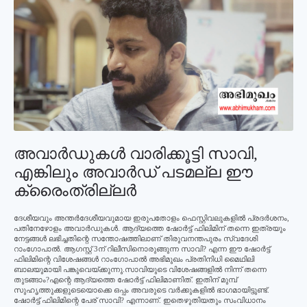
അവാര്‍ഡുകള്‍ വാരിക്കൂട്ടി സാവി,
എങ്കിലും അവാര്‍ഡ് പടമല്ല ഈ
ക്രൈംത്രില്ലര്‍
ദേശീയവും അന്തര്‍ദേശീയവുമായ ഇരുപതോളം ഫെസ്റ്റിവലുകളില്‍ പ്രദര്‍ശനം,
പതിനേഴോളം അവാര്‍ഡുകള്‍. ആദ്യത്തെ ഷോര്‍ട്ട് ഫിലിമിന് തന്നെ ഇത്രയും
നേട്ടങ്ങള്‍ ലഭിച്ചതിന്റെ സന്തോഷത്തിലാണ് തിരുവനന്തപുരം സ്വദേശി
റാംഗോപാല്‍. ആഗസ്റ്റ് 3ന് റിലീസിനൊരുങ്ങുന്ന സാവി? എന്ന ഈ ഷോര്‍ട്ട്
ഫിലിമിന്റെ വിശേഷങ്ങള്‍ റാംഗോപാല്‍ അഭിമുഖം പ്രതിനിധി മൈഥിലി
ബാലയുമായി പങ്കുവെയ്ക്കുന്നു.സാവിയുടെ വിശേഷങ്ങളില്‍ നിന്ന് തന്നെ
തുടങ്ങാം?എന്റെ ആദ്യത്തെ ഷോര്‍ട്ട് ഫിലിമാണിത്. ഇതിന് മുമ്പ്
സുഹൃത്തുക്കളുടെയൊക്കെ ഒപ്പം അവരുടെ വര്‍ക്കുകളില്‍ ഭാഗമായിട്ടുണ്ട്.
ഷോര്‍ട്ട് ഫിലിമിന്റെ പേര് സാവി? എന്നാണ്. ഇതെഴുതിയതും സംവിധാനം