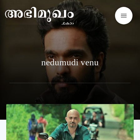
menu
nedumudi venu