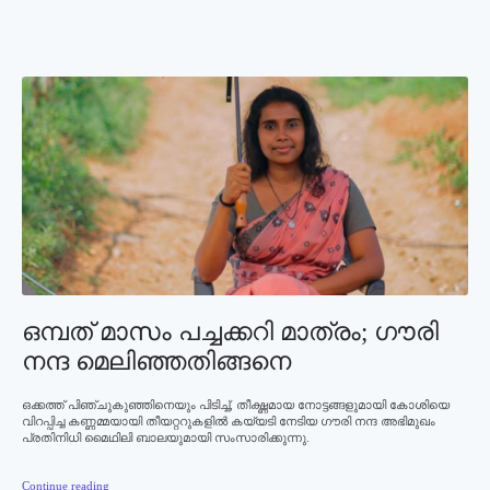
ഒമ്പത് മാസം പച്ചക്കറി മാത്രം; ഗൗരി
നന്ദ മെലിഞ്ഞതിങ്ങനെ
ഒക്കത്ത് പിഞ്ചുകുഞ്ഞിനെയും പിടിച്ച്, തീക്ഷ്ണമായ നോട്ടങ്ങളുമായി കോശിയെ
വിറപ്പിച്ച കണ്ണമ്മയായി തീയറ്ററുകളില്‍ കയ്യടി നേടിയ ഗൗരി നന്ദ അഭിമുഖം
പ്രതിനിധി മൈഥിലി ബാലയുമായി സംസാരിക്കുന്നു.
Continue reading