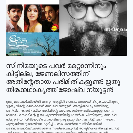
സിനിമയുടെ പവര്‍ മറ്റൊന്നിനും
കിട്ടില്ല, ജേണലിസത്തിന്
അതിന്റേതായ പരിമിതികളുണ്ട്: ഋതു
തിരക്കഥാകൃത്ത് ജോഷ്വ ന്യൂട്ടന്‍
ഋതുഭേദങ്ങള്‍ക്കിടയില്‍ ഞെട്ടറ്റ ആപ്പിള്‍ പോലെ താഴേക്ക് വീഴുകയായിരുന്നു
‘ഋതു’വിന്റെ കഥാകാരന്‍ ജോഷ്വ ന്യൂട്ടന്‍. അസ്തിത്വ ദു:ഖത്തിന്റെ,
അറിവിനേക്കാള്‍ വലിയ അറിവിന്റെ അഗാധ ഗര്‍ത്തത്തിലേക്കുള്ള പതനം.
ശ്യാമപ്രസാദിന്റെ ഋതു പുറത്തിറങ്ങിയിട്ട് 12 വര്‍ഷം പിന്നിടുന്നു. ജോഷ്വ
ന്യൂട്ടന്‍ ധനശ്രീയോട് സംസാരിക്കുന്നു ഋതുവിനെ കുറിച്ച്, തന്നെതന്നെ
പുതുക്കിയെടുത്തതിനെ കുറിച്ച്, പത്രപ്രവര്‍ത്തന ജീവിതത്തില്‍
അഭിമുഖങ്ങള്‍ക്ക് വഴങ്ങാത്ത മനുഷ്യരെക്കുറിച്ച്, രാഷ്ട്രീയ ശരികളെക്കുറിച്ച്,
ഏര്‍ത്തോപ്യയെന്ന ബ്രഹ്മാണ്ഡലോകത്തിലെ തിയോയെന്ന തന്റെ