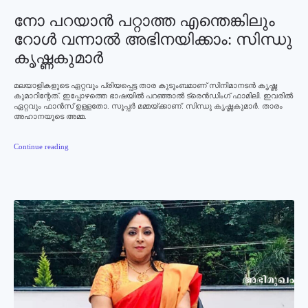
നോ പറയാന്‍ പറ്റാത്ത എന്തെങ്കിലും
റോള്‍ വന്നാല്‍ അഭിനയിക്കാം: സിന്ധു
കൃഷ്ണകുമാര്‍
മലയാളികളുടെ ഏറ്റവും പ്രിയപ്പെട്ട താര കുടുംബമാണ് സിനിമാനടന്‍ കൃഷ്ണ
കുമാറിന്റേത്. ഇപ്പോഴത്തെ ഭാഷയില്‍ പറഞ്ഞാല്‍ ട്രെന്‍ഡിംഗ് ഫാമിലി. ഇവരില്‍
ഏറ്റവും ഫാന്‍സ് ഉള്ളതോ. സൂപ്പര്‍ മമ്മയ്ക്കാണ്. സിന്ധു കൃഷ്ണകുമാര്‍. താരം
അഹാനയുടെ അമ്മ.
Continue reading