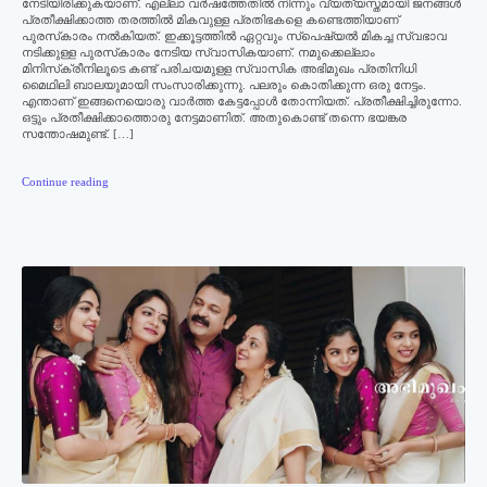
നേടിയിരിക്കുകയാണ്. എല്ലാ വര്‍ഷത്തേതില്‍ നിന്നും വ്യത്യസ്തമായി ജനങ്ങള്‍
പ്രതീക്ഷിക്കാത്ത തരത്തില്‍ മികവുള്ള പ്രതിഭകളെ കണ്ടെത്തിയാണ്
പുരസ്‌കാരം നല്‍കിയത്. ഇക്കൂട്ടത്തില്‍ ഏറ്റവും സ്പെഷ്യല്‍ മികച്ച സ്വഭാവ
നടിക്കുള്ള പുരസ്‌കാരം നേടിയ സ്വാസികയാണ്. നമുക്കെല്ലാം
മിനിസ്‌ക്രീനിലൂടെ കണ്ട് പരിചയമുള്ള സ്വാസിക അഭിമുഖം പ്രതിനിധി
മൈഥിലി ബാലയുമായി സംസാരിക്കുന്നു. പലരും കൊതിക്കുന്ന ഒരു നേട്ടം.
എന്താണ് ഇങ്ങനെയൊരു വാര്‍ത്ത കേട്ടപ്പോള്‍ തോന്നിയത്. പ്രതീക്ഷിച്ചിരുന്നോ.
ഒട്ടും പ്രതീക്ഷിക്കാത്തൊരു നേട്ടമാണിത്. അതുകൊണ്ട് തന്നെ ഭയങ്കര
സന്തോഷമുണ്ട്. […]
Continue reading