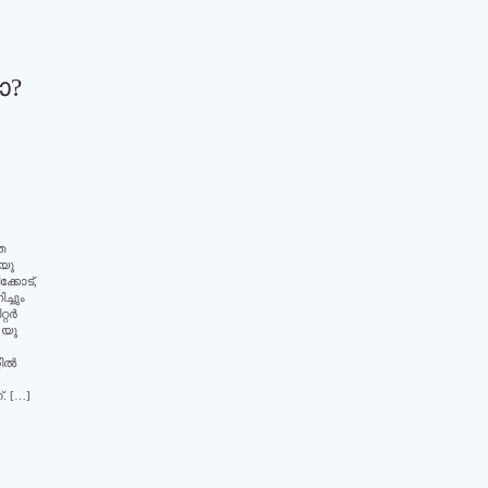
ോ?
ത
 യു
്കോട്,
്ചും
റര്‍
 യു
ല്‍
. […]