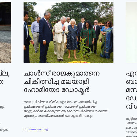
്ല,
ചാള്‍സ്‌ രാജകുമാരനെ
എന്
ത
ചികിത്സിച്ച മലയാളി
ബാ
ഹോമിയോ ഡോക്ടര്‍
മസ്
ഡോ
നല്ല ചികിത്സാ രീതികളെല്ലാം സംയോജിപ്പിച്ച്
വിശ
ളും
ഉചിതമായത് ഉചിതമായ സമയത്ത് ഉചിതമായ
ആളുകൾക്ക് കൊടുത്ത് ആരോഗ്യചികിത്സാ രംഗത്ത്
മുന്നേറ്റം സാദ്ധ്യമാക്കാൻ കേരളത്തിനാകും.
കുട്ടി
പരസഹാ
കൊണ്ട
Continue reading
്കുന്ന
രോഗാവ
ഈ അപൂ