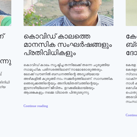
്
കൊവിഡ് കാലത്തെ
കേ
മാനസിക സംഘര്‍ഷങ്ങളും
ബ്ര
പ്രതിവിധികളും
ദോ
ന്നു
കൊവിഡ് കാലം സൃഷ്ടിച്ച തന്നിലേക്ക് തന്നെ ചുരുങ്ങിയ
കേരള മ
സാമൂഹിക പരിസരത്തിലാണ് നാമോരോരുത്തരും.
കേരളത
്
ലോക്ക് ഡൗണില്‍ ബന്ധനത്തിന്റെ അദൃശ്യമായ
സ്വാധീ
അഴികളില്‍ കുരുങ്ങി നാം സമ്മര്‍ദ്ദത്തിലാണ്. സാമ്പത്തിക
വാക്സി
തിനിധി
ഞെരുക്കത്തിന്റെയും അനിശ്ചിതത്വത്തിന്റെയും
നാള്‍ 
ഹ്യ
ഇടനാഴിയിലാണ് ജീവിതം. ഉറക്കമില്ലായ്മയും
മെഡിക്
ആശങ്കകളും നമ്മെ വിടാതെ പിന്തുടരുന്നു.
പൊതുജ
അരവിന്
സംസാരി
Continue reading
Continu