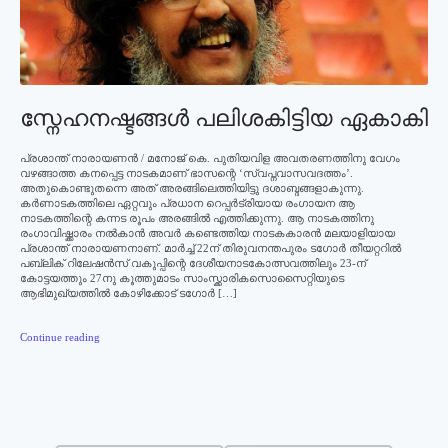
സ്നേഹനഷ്ടങ്ങൾ പലിശകിട്ടിയ ഏകാകി
പ്രശാന്ത് നാരായണൻ / മനോജ് കെ. പുതിയവിള അവതരണത്തിനു വേഗം
വഴങ്ങാത്ത കനപ്പെട്ട നാടകമാണ് ഭാസന്റെ ‘സ്വപ്നവാസവദത്തം’.
അതുകൊണ്ടുതന്നെ അത് അരങ്ങിലെത്തിയിട്ടു ദശാബ്ദങ്ങളാകുന്നു.
കർണാടകത്തിലെ ഏറ്റവും പ്രധാന റെപ്പർട്രിയായ രംഗായന ആ
നാടകത്തിന്റെ കന്നട രൂപം അരങ്ങിൽ എത്തിക്കുന്നു. ആ നാടകത്തിനു
രംഗാവിഷ്ക്കാരം നൽകാൻ അവർ കണ്ടെത്തിയ നാടകകാരൻ മലയാളിയായ
പ്രശാന്ത് നാരായണനാണ്. മാർച്ച് 22ന് തിരുവനന്തപുരം ടഗോർ തീയറ്ററിൽ
പബ്ലിക് റിലേഷൻസ് വകുപ്പിന്റെ ദേശീയനാടകോത്സവത്തിലും 23-ന്
കോട്ടയത്തും 27നു കൂത്തുമാടം സാംസ്ക്കാരികസൊസൈറ്റിയുടെ
ആഭിമുഖ്യത്തിൽ കോഴിക്കോട് ടഗോർ […]
Continue reading