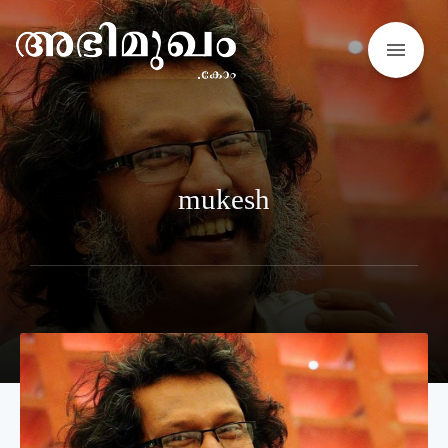
menu
mukesh