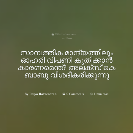
Filed in
business
folder
Share
സാമ്പത്തിക മാന്ദ്യത്തിലും
ഓഹരി വിപണി കുതിക്കാന്‍
കാരണമെന്ത്‌? അലക്‌സ് കെ
ബാബു വിശദീകരിക്കുന്നു
By
Resya Raveendran
0 Comments
1 min read
comment
access_time