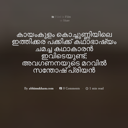
Filed in
Film
folder
Share
കായംകുളം കൊച്ചുണ്ണിയിലെ
ഇത്തിക്കര പക്കിക്ക് കഥാഭാഷ്യം
ചമച്ച കഥാകാരന്‍
ഇവിടെയുണ്ട്;
അവഗണനയുടെ മറവില്‍
സന്തോഷ് പ്രിയന്‍
By
abhimukham.com
0 Comments
1 min read
comment
access_time