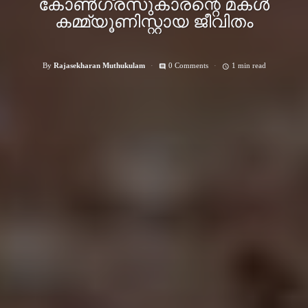
കോണ്‍ഗ്രസുകാരന്റെ മകള്‍
കമ്മ്യൂണിസ്റ്റായ ജീവിതം
By
Rajasekharan Muthukulam
0 Comments
1 min read
comment
access_time