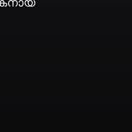
ഹകനായ