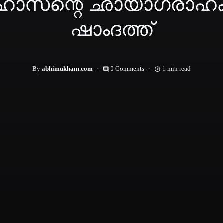
‍ഹാസന്റെ ഛായാഗ്രാ
ഷാംദത്ത്
By
abhimukham.com
0 Comments
1 min read
comment
access_time