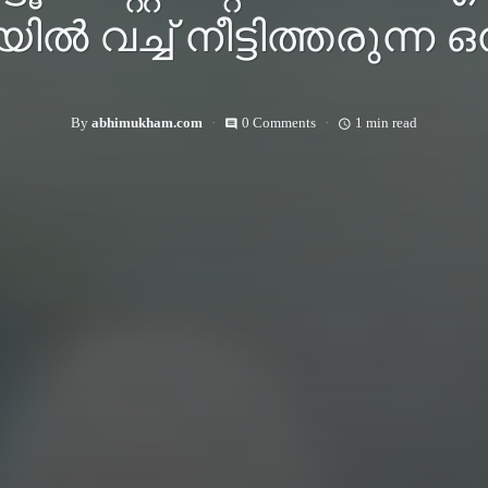
ൽ വച്ച് നീട്ടിത്തരുന്ന ഒ
By
abhimukham.com
0 Comments
1 min read
comment
access_time