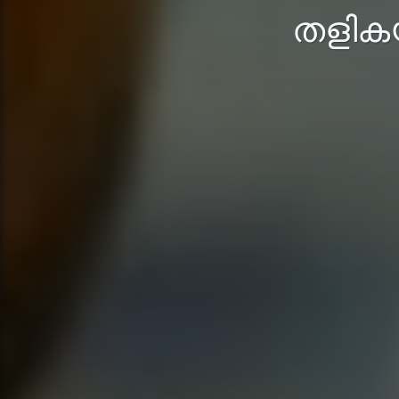
തളികയി