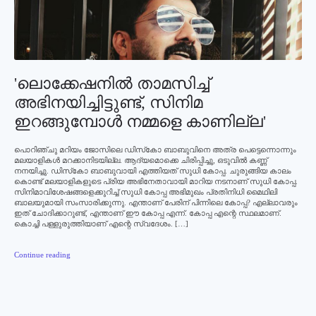
'ലൊക്കേഷനില്‍ താമസിച്ച്‌
അഭിനയിച്ചിട്ടുണ്ട്‌, സിനിമ
ഇറങ്ങുമ്പോള്‍ നമ്മളെ കാണില്ല'
പൊറിഞ്ചു മറിയം ജോസിലെ ഡിസ്‌കോ ബാബുവിനെ അത്ര പെട്ടെന്നൊന്നും
മലയാളികള്‍ മറക്കാനിടയില്ല. ആദ്യമൊക്കെ ചിരിപ്പിച്ചു, ഒടുവില്‍ കണ്ണ്
നനയിച്ചു. ഡിസ്‌കോ ബാബുവായി എത്തിയത് സുധി കോപ്പ. ചുരുങ്ങിയ കാലം
കൊണ്ട് മലയാളികളുടെ പ്രിയ അഭിനേതാവായി മാറിയ നടനാണ് സുധി കോപ്പ.
സിനിമാവിശേഷങ്ങളെക്കുറിച്ച് സുധി കോപ്പ അഭിമുഖം പ്രതിനിധി മൈഥിലി
ബാലയുമായി സംസാരിക്കുന്നു. എന്താണ് പേരിന് പിന്നിലെ കോപ്പ? എല്ലാവരും
ഇത് ചോദിക്കാറുണ്ട്, എന്താണ് ഈ കോപ്പ എന്ന്. കോപ്പ എന്റെ സ്ഥലമാണ്.
കൊച്ചി പള്ളുരുത്തിയാണ് എന്റെ സ്വദേശം. […]
Continue reading