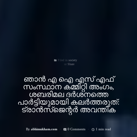
Filed in
society
folder
Share
ഞാന്‍ എ ഐ എസ് എഫ്
സംസ്ഥാന കമ്മിറ്റി അംഗം,
ശബരിമല ദര്‍ശനത്തെ
പാര്‍ട്ടിയുമായി കലര്‍ത്തരുത്:
ട്രാന്‍സ്‌ജെന്റര്‍ അവന്തിക
By
abhimukham.com
0 Comments
1 min read
comment
access_time