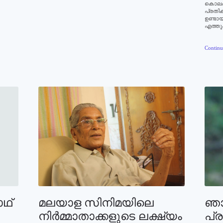
കൊലപാ
പ്രതിക
ഉണ്ടായ
എത്തു
Continu
ാഥ്
മലയാള സിനിമയിലെ
ഞാ
നിര്‍മ്മാതാക്കളുടെ ലക്ഷ്യം
പ്