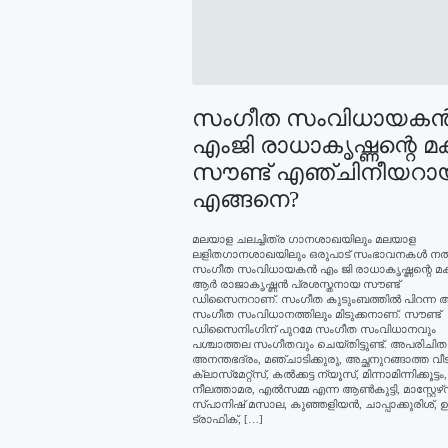
സംഗീത സംവിധായകന്
എംജി രാധാകൃഷ്ണന്റെ മക
സൗണ്ട് എഞ്ചിനീയറാ
എങ്ങനെ?
മലയാള ചലച്ചിത്ര ഗാനശാഖയിലും മലയാള
ലളിതഗാനശാഖയിലും ഒരുപാട് സംഭാവനകള്‍ നല
സംഗീത സംവിധായകന്‍ എം ജി രാധാകൃഷ്ണന്റെ മക
ആര്‍ രാജാകൃഷ്ണന്‍ പ്രശസ്തനായ സൗണ്ട്
ഡിസൈനറാണ്. സംഗീത കുടുംബത്തില്‍ പിറന്ന അ
സംഗീത സംവിധാനത്തിലും മിടുക്കനാണ്. സൗണ്ട്
ഡിസൈനിംഗിന് പുറമേ സംഗീത സംവിധാനവും
പശ്ചാത്തല സംഗീതവും ചെയ്തിട്ടുണ്ട്. അപരിചിതന
അനന്തഭദ്രം, മഞ്ചാടിക്കുരു, അച്ഛനുറങ്ങാത്ത വീട്
ക്ലാസ്‌മേറ്റ്‌സ്, കല്‍ക്കട്ട ന്യൂസ്, മിന്നാമിന്നിക്കൂട്ടം,
നീലത്താമര, എല്‍സമ്മ എന്ന ആണ്‍കുട്ടി, മാസ്റ്റേഴ്‌
സ്പാനിഷ് മസാല, കുഞ്ഞളിയന്‍, ചാപ്പാക്കുരിശ്, ഉ
ട്രാഫിക്, […]