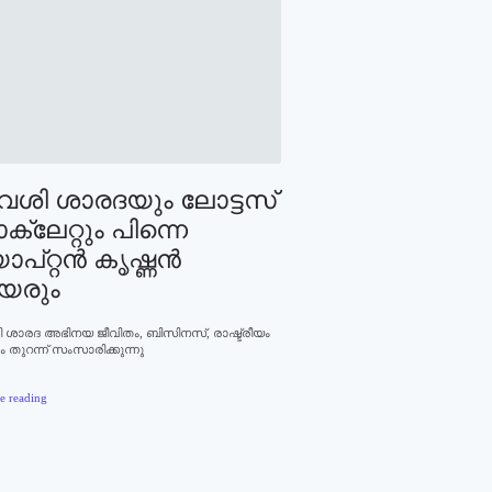
്‍വശി ശാരദയും ലോട്ടസ്
്ലേറ്റും പിന്നെ
ാപ്റ്റന്‍ കൃഷ്ണന്‍
യരും
ി ശാരദ അഭിനയ ജീവിതം, ബിസിനസ്, രാഷ്ട്രീയം
 തുറന്ന് സംസാരിക്കുന്നു
e reading