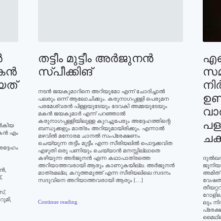
‍
തട്ടീം മുട്ടീം അര്‍ജുനന്‍
എന
ന്‍
സ്പീക്കിങ്‌
സമ
യത്
നിര
നടന്‍ ജയകുമാറിനെ അറിയുമോ എന്ന് ചോദിച്ചാല്‍
ഉണ്
പലരും ഒന്ന് ആലോചിക്കും. കരുനാഗപ്പള്ളി പെരുമന
പരമേശ്വരന്‍ പിള്ളയുടേയും ദേവകി അമ്മയുടേയും
വാര
മകന്‍ ജയകുമാര്‍ എന്ന് പറഞ്ഞാല്‍
കരുനാഗപ്പള്ളിയിലുള്ള കുറച്ചുപേരും അദ്ദേഹത്തിന്റെ
പള്
്‍കിയ
ബന്ധുക്കളും മാത്രം അറിയുമായിരിക്കും. എന്നാല്‍
ന്‍ എം
ചക്
മഴവില്‍ മനോരമ ചാനല്‍ സംപ്രേക്ഷണം
ചെയ്യുന്ന തട്ടീം മുട്ടീം എന്ന സീരിയലില്‍ പൊട്ടക്കവിത
ദ്ദേഹം
എഴുതി ഒരു പണിയും ചെയ്യാന്‍ മനസ്സില്ലാതെ
കഴിയുന്ന അര്‍ജുനന്‍ എന്ന കഥാപാത്രത്തെ
ദുല്‍
അറിയാത്തവരായി ആരും കാണുകയില്ല. അര്‍ജുനന്‍
ജൂനിയര്
്‍,
മാത്രമല്ല, കറുത്തമുത്ത് എന്ന സീരിയലിലെ സദനം
അമിത്
,
സദുവിനെ അറിയാത്തവരായി ആരും […]
വേഷത്
തീയറ്
സ്,
റോളിലൂ
റുമി,
Continue reading
ലും നി
പ്രേക്
മൈഥിലി