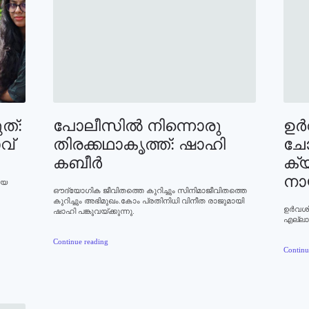
ത്:
പോലീസില്‍ നിന്നൊരു
ഉര
വ്
തിരക്കഥാകൃത്ത്: ഷാഹി
ചോക
കബീര്‍
ക്യ
നാ
ായ
ഔദ്യോഗിക ജീവിതത്തെ കുറിച്ചും സിനിമാജീവിതത്തെ
കുറിച്ചും അഭിമുഖം.കോം പ്രതിനിധി വിനീത രാജുമായി
ഉര്‍വശ
ഷാഹി പങ്കുവയ്ക്കുന്നു.
എല്ലാം
Continue reading
Continu