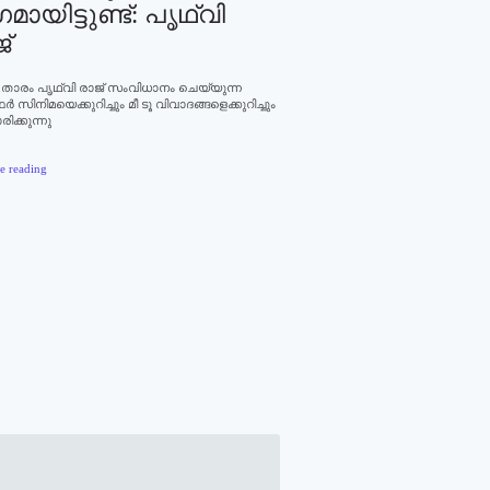
മായിട്ടുണ്ട്: പൃഥ്വി
്
 താരം പൃഥ്വി രാജ് സംവിധാനം ചെയ്യുന്ന
‍ സിനിമയെക്കുറിച്ചും മീ ടൂ വിവാദങ്ങളെക്കുറിച്ചും
ക്കുന്നു
e reading