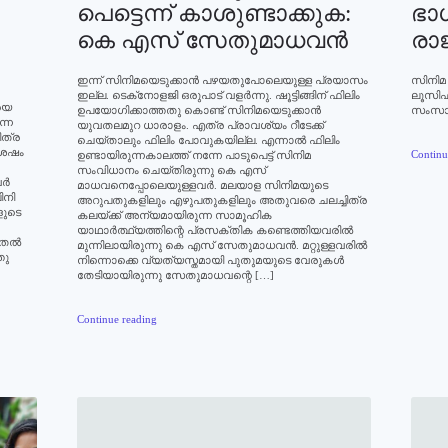
പെട്ടെന്ന് കാശുണ്ടാക്കുക:
ഭാഗ
കെ എസ് സേതുമാധവന്‍
രാജ
ഇന്ന് സിനിമയെടുക്കാന്‍ പഴയതുപോലെയുള്ള പ്രയാസം
സിനിമ
ഇല്ല. ടെക്‌നോളജി ഒരുപാട് വളര്‍ന്നു. ഷൂട്ടിങ്ങിന് ഫിലിം
ലൂസിഫര്
യെ
ഉപയോഗിക്കാത്തതു കൊണ്ട് സിനിമയെടുക്കാന്‍
സംസാരി
ന്ന
യുവതലമുറ ധാരാളം. എത്ര പ്രാവശ്യം റീടേക്ക്
ിത്ര
ചെയ്താലും ഫിലിം പോവുകയില്ല. എന്നാല്‍ ഫിലിം
ുശേഷം
Continu
ഉണ്ടായിരുന്നകാലത്ത് നന്നേ പാടുപെട്ട് സിനിമ
.
സംവിധാനം ചെയ്തിരുന്നു കെ എസ്
്‍
മാധവനെപ്പോലെയുള്ളവര്‍. മലയാള സിനിമയുടെ
ിനി
അറുപതുകളിലും എഴുപതുകളിലും അതുവരെ ചലച്ചിത്ര
ളുടെ
കലയ്ക്ക് അന്യമായിരുന്ന സാമൂഹിക
യാഥാര്‍ത്ഥ്യത്തിന്റെ പ്രസക്തിക കണ്ടെത്തിയവരില്‍
തല്‍
മുന്നിലായിരുന്നു കെ എസ് സേതുമാധവന്‍. മറ്റുള്ളവരില്‍
തു
നിന്നൊക്കെ വ്യത്യസ്തമായി പുതുമയുടെ വേരുകള്‍
തേടിയായിരുന്നു സേതുമാധവന്റെ […]
Continue reading