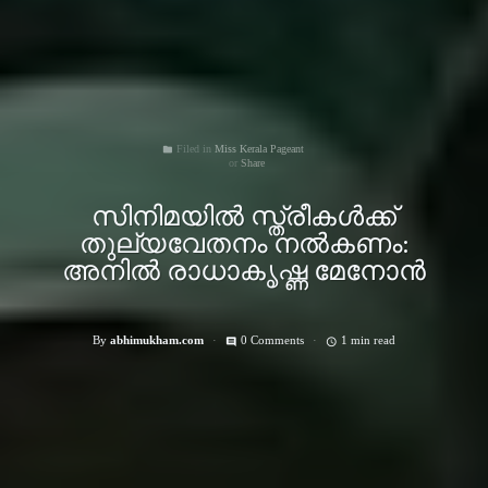
Filed in
Miss Kerala Pageant
folder
Share
സിനിമയില്‍ സ്ത്രീകള്‍ക്ക്
തുല്യവേതനം നല്‍കണം:
അനില്‍ രാധാകൃഷ്ണ മേനോന്‍
By
abhimukham.com
0 Comments
1 min read
comment
access_time