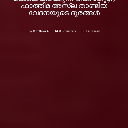
ഫാത്തിമ അസ്ല താണ്ടിയ
വേദനയുടെ ദൂരങ്ങള്‍
By
Karthika G
0 Comments
1 min read
comment
access_time