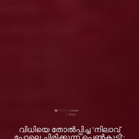
Filed in
woman
folder
Share
വിധിയെ തോല്‍പ്പിച്ച 'നിലാവ്
പോലെ ചിരിക്കുന്ന പെണ്‍കുട്ടി';