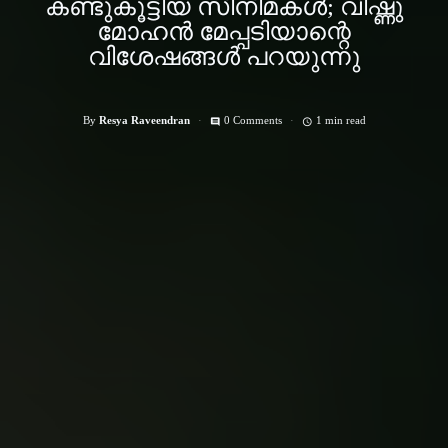
കണ്ടുകൂട്ടിയ സിനിമകള്‍; വിഷ്ണു
മോഹന്‍ മേപ്പടിയാന്റെ
വിശേഷങ്ങള്‍ പറയുന്നു
By
Resya Raveendran
0 Comments
1 min read
comment
access_time