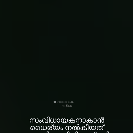
Filed in
Film
folder
Share
സംവിധായകനാകാന്‍
ധൈര്യം നല്‍കിയത്