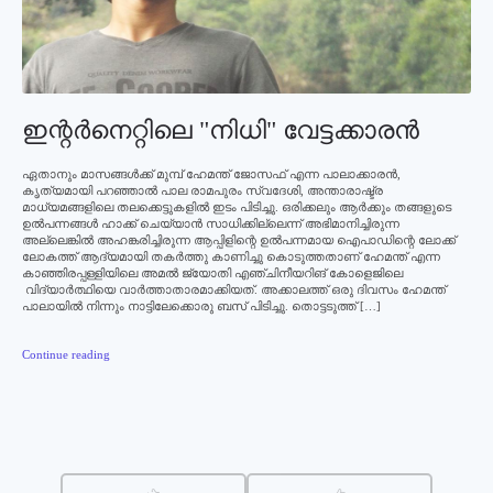
ഇന്റര്‍നെറ്റിലെ "നിധി" വേട്ടക്കാരന്‍
ഏതാനും മാസങ്ങള്‍ക്ക് മുമ്പ് ഹേമന്ത് ജോസഫ് എന്ന പാലാക്കാരന്‍,
കൃത്യമായി പറഞ്ഞാല്‍ പാല രാമപുരം സ്വദേശി, അന്താരാഷ്ട്ര
മാധ്യമങ്ങളിലെ തലക്കെട്ടുകളില്‍ ഇടം പിടിച്ചു. ഒരിക്കലും ആര്‍ക്കും തങ്ങളുടെ
ഉല്‍പന്നങ്ങള്‍ ഹാക്ക് ചെയ്യാന്‍ സാധിക്കില്ലെന്ന് അഭിമാനിച്ചിരുന്ന
അല്ലെങ്കില്‍ അഹങ്കരിച്ചിരുന്ന ആപ്പിളിന്റെ ഉല്‍പന്നമായ ഐപാഡിന്റെ ലോക്ക്
ലോകത്ത് ആദ്യമായി തകര്‍ത്തു കാണിച്ചു കൊടുത്തതാണ് ഹേമന്ത് എന്ന
കാഞ്ഞിരപ്പള്ളിയിലെ അമല്‍ ജ്യോതി എഞ്ചിനീയറിങ് കോളെജിലെ
വിദ്യാര്‍ത്ഥിയെ വാര്‍ത്താതാരമാക്കിയത്. അക്കാലത്ത് ഒരു ദിവസം ഹേമന്ത്
പാലായില്‍ നിന്നും നാട്ടിലേക്കൊരു ബസ് പിടിച്ചു. തൊട്ടടുത്ത് […]
Continue reading