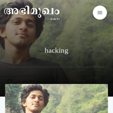
menu
hacking