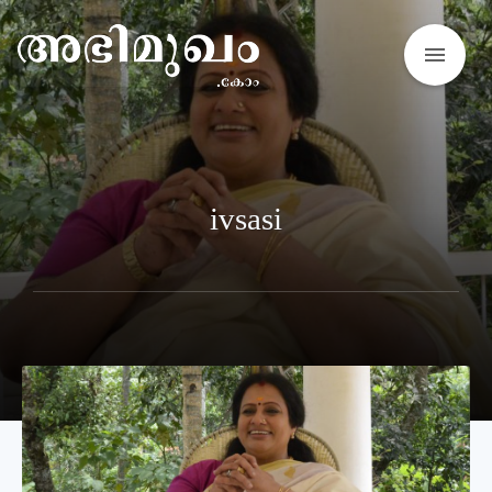
menu
ivsasi