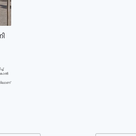
നി
ച്
ന കാൽ
യിലാണ്