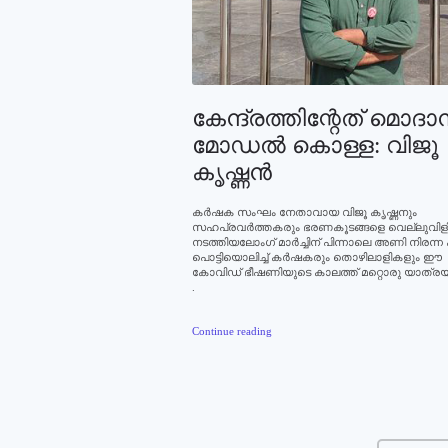
കേന്ദ്രത്തിന്റേത്‌ മൊദാ
മോഡൽ കൊള്ള: വിജൂ
കൃഷ്ണന്‍
കര്‍ഷക സംഘം നേതാവായ വിജൂ കൃഷ്ണനും
സഹപ്രവര്‍ത്തകരും ഭരണകൂടങ്ങളെ വെല്ലുവിളിച്
നടത്തിയലോംഗ് മാർച്ചിന് പിന്നാലെ അണി നിരന്
പൊട്ടിയൊലിച്ച് കർഷകരും തൊഴിലാളികളും ഈ
കോവിഡ് ഭീഷണിയുടെ കാലത്ത് മറ്റൊരു യാത്ര
.
Continue reading