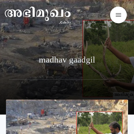
menu
madhav gaadgil