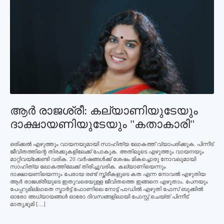
ആര്‍ രാജശ്രീ: കല്യാണിയുടേയും
ദാക്ഷായണിയുടേയും "കതാകാരി"
ഒരിക്കല്‍ എഴുത്തും വായനയുമായി സാഹിത്യ ലോകത്ത് വ്യാപരിക്കുക. പിന്നീട്
ജീവിതത്തിന്റെ തിരക്കുകളിലേക്ക് പോകുക. അതിലൂടെ എഴുത്തും വായനയും
മാറ്റിവയ്‌ക്കേണ്ടി വരിക. 20 വര്‍ഷങ്ങള്‍ക്ക് ശേഷം മികച്ചൊരു നോവലുമായി
സാഹിത്യ ലോകത്തിലേക്ക് തിരിച്ചുവരിക. കല്യാണിയെന്നും
ദാക്ഷായണിയെന്നും പേരായ രണ്ട് സ്ത്രീകളുടെ കത എന്ന നോവല്‍ എഴുതിയ
ആര്‍ രാജശ്രീയുടെ ഇതുവരെയുള്ള ജീവിതത്തെ ഇങ്ങനെ എഴുതാം. പേനയും
പേപ്പറുമില്ലാതെ സ്മാര്‍ട്ട് ഫോണിലെ നോട്ട് പാഡില്‍ എഴുതി ഫേസ് ബുക്കില്‍
ഓരോ അധ്യായങ്ങള്‍ ഓരോ ദിവസങ്ങളിലായി പോസ്റ്റ് ചെയ്ത് പിന്നീട്
മാതൃഭൂമി […]