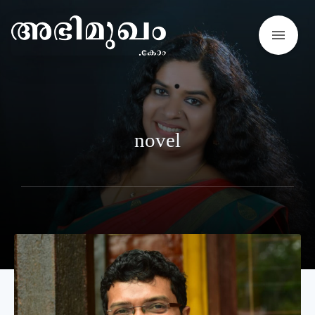
menu
novel