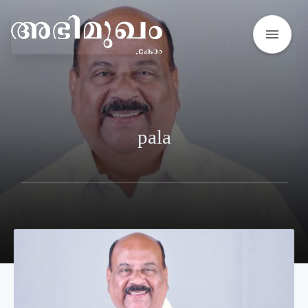
menu
pala