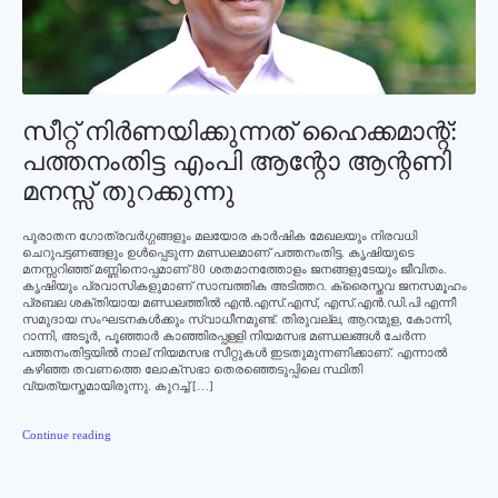
സീറ്റ് നിര്‍ണയിക്കുന്നത് ഹൈക്കമാന്റ്:
പത്തനംതിട്ട എംപി ആന്റോ ആന്റണി
മനസ്സ് തുറക്കുന്നു
പുരാതന ഗോത്രവര്‍ഗ്ഗങ്ങളും മലയോര കാര്‍ഷിക മേഖലയും നിരവധി
ചെറുപട്ടണങ്ങളും ഉള്‍പ്പെടുന്ന മണ്ഡലമാണ് പത്തനംതിട്ട. കൃഷിയുടെ
മനസ്സറിഞ്ഞ് മണ്ണിനൊപ്പമാണ് 80 ശതമാനത്തോളം ജനങ്ങളുടേയും ജീവിതം.
കൃഷിയും പ്രവാസികളുമാണ് സാമ്പത്തിക അടിത്തറ. ക്രൈസ്തവ ജനസമൂഹം
പ്രബല ശക്തിയായ മണ്ഡലത്തില്‍ എന്‍.എസ്.എസ്, എസ്.എന്‍.ഡി.പി എന്നീ
സമുദായ സംഘടനകള്‍ക്കും സ്വാധീനമുണ്ട്. തിരുവല്ല, ആറന്മുള, കോന്നി,
റാന്നി, അടൂര്‍, പൂഞ്ഞാര്‍ കാഞ്ഞിരപ്പള്ളി നിയമസഭ മണ്ഡലങ്ങള്‍ ചേര്‍ന്ന
പത്തനംതിട്ടയില്‍ നാല് നിയമസഭ സീറ്റുകള്‍ ഇടതുമുന്നണിക്കാണ്. എന്നാല്‍
കഴിഞ്ഞ തവണത്തെ ലോക്‌സഭാ തെരഞ്ഞെടുപ്പിലെ സ്ഥിതി
വ്യത്യസ്തമായിരുന്നു. കുറച്ച് […]
Continue reading