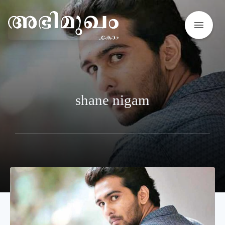
menu
shane nigam