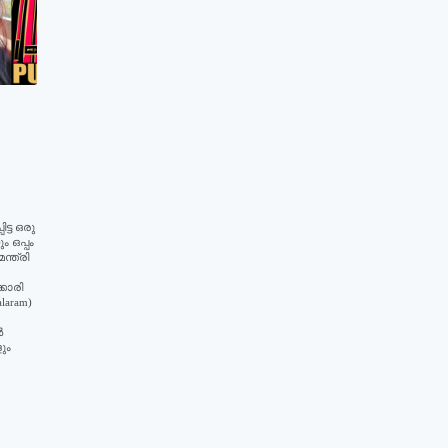
ിട്ട ഒരു
ം ഒപ്പം
ന്ത്രി
കാരി
laram)
‍
ും