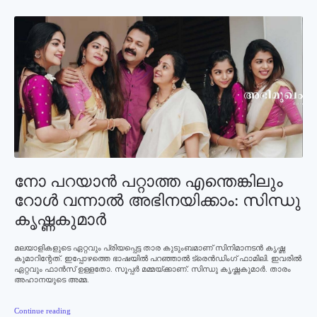
നോ പറയാന്‍ പറ്റാത്ത എന്തെങ്കിലും
റോള്‍ വന്നാല്‍ അഭിനയിക്കാം: സിന്ധു
കൃഷ്ണകുമാര്‍
മലയാളികളുടെ ഏറ്റവും പ്രിയപ്പെട്ട താര കുടുംബമാണ് സിനിമാനടന്‍ കൃഷ്ണ
കുമാറിന്റേത്. ഇപ്പോഴത്തെ ഭാഷയില്‍ പറഞ്ഞാല്‍ ട്രെന്‍ഡിംഗ് ഫാമിലി. ഇവരില്‍
ഏറ്റവും ഫാന്‍സ് ഉള്ളതോ. സൂപ്പര്‍ മമ്മയ്ക്കാണ്. സിന്ധു കൃഷ്ണകുമാര്‍. താരം
അഹാനയുടെ അമ്മ.
Continue reading