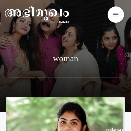
menu
woman