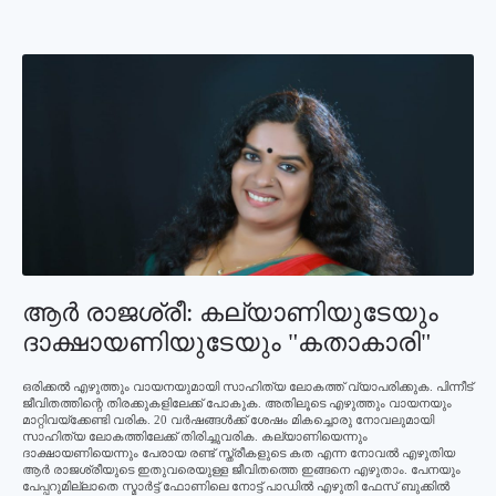
ആര്‍ രാജശ്രീ: കല്യാണിയുടേയും
ദാക്ഷായണിയുടേയും "കതാകാരി"
ഒരിക്കല്‍ എഴുത്തും വായനയുമായി സാഹിത്യ ലോകത്ത് വ്യാപരിക്കുക. പിന്നീട്
ജീവിതത്തിന്റെ തിരക്കുകളിലേക്ക് പോകുക. അതിലൂടെ എഴുത്തും വായനയും
മാറ്റിവയ്‌ക്കേണ്ടി വരിക. 20 വര്‍ഷങ്ങള്‍ക്ക് ശേഷം മികച്ചൊരു നോവലുമായി
സാഹിത്യ ലോകത്തിലേക്ക് തിരിച്ചുവരിക. കല്യാണിയെന്നും
ദാക്ഷായണിയെന്നും പേരായ രണ്ട് സ്ത്രീകളുടെ കത എന്ന നോവല്‍ എഴുതിയ
ആര്‍ രാജശ്രീയുടെ ഇതുവരെയുള്ള ജീവിതത്തെ ഇങ്ങനെ എഴുതാം. പേനയും
പേപ്പറുമില്ലാതെ സ്മാര്‍ട്ട് ഫോണിലെ നോട്ട് പാഡില്‍ എഴുതി ഫേസ് ബുക്കില്‍