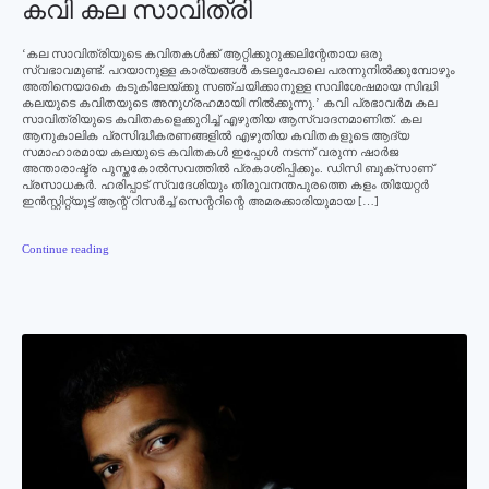
കവി കല സാവിത്രി
‘കല സാവിത്രിയുടെ കവിതകള്‍ക്ക് ആറ്റിക്കുറുക്കലിന്റേതായ ഒരു
സ്വഭാവമുണ്ട്. പറയാനുള്ള കാര്യങ്ങള്‍ കടലുപോലെ പരന്നുനില്‍ക്കുമ്പോഴും
അതിനെയാകെ കടുകിലേയ്ക്കു സഞ്ചയിക്കാനുള്ള സവിശേഷമായ സിദ്ധി
കലയുടെ കവിതയുടെ അനുഗ്രഹമായി നില്‍ക്കുന്നു.’ കവി പ്രഭാവര്‍മ കല
സാവിത്രിയുടെ കവിതകളെക്കുറിച്ച് എഴുതിയ ആസ്വാദനമാണിത്. കല
ആനുകാലിക പ്രസിദ്ധീകരണങ്ങളില്‍ എഴുതിയ കവിതകളുടെ ആദ്യ
സമാഹാരമായ കലയുടെ കവിതകള്‍ ഇപ്പോള്‍ നടന്ന് വരുന്ന ഷാര്‍ജ
അന്താരാഷ്ട്ര പുസ്തകോല്‍സവത്തില്‍ പ്രകാശിപ്പിക്കും. ഡിസി ബുക്‌സാണ്
പ്രസാധകര്‍. ഹരിപ്പാട് സ്വദേശിയും തിരുവനന്തപുരത്തെ കളം തിയേറ്റര്‍
ഇന്‍സ്റ്റിറ്റ്യൂട്ട് ആന്റ് റിസര്‍ച്ച് സെന്ററിന്റെ അമരക്കാരിയുമായ […]
Continue reading