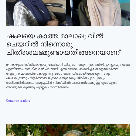
ഷംലയെ കാത്ത മാലാഖ; വീല്‍
ചെയറില്‍ നിന്നൊരു
ചിത്രശലഭമുണ്ടായതിങ്ങനെയാണ്
മനക്കരുത്തിന് നിങ്ങളൊരു പേരിടാന്‍ തീരുമാനിക്കുന്നുണ്ടെങ്കില്‍, ഉറപ്പായും ഷംല
എന്നിടണം. സെറിബ്രല്‍ പാള്‍സി എന്ന രോഗം ബാധിച്ച മക്കളെയോര്‍ത്ത്
തളരുന്ന മാതാപിതാക്കളും ആ രോഗത്തെ ധീരമായി നേരിടുന്നവരും
ഷംലയുടെയും വളര്‍ത്തമ്മ ജുവൈദയുടെയും ജീവിതം ഉറപ്പായും
അറിഞ്ഞിരിക്കണം.പ്യൂപ്പയില്‍ നിന്ന് ചിത്രശലഭത്തിലേക്കുള്ള ദൂരം എന്ന
അവളുടെ കുഞ്ഞു പുസ്തകം വായിക്കണം.
Continue reading