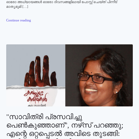
ഓരോ അധ്യായങ്ങള്‍ ഓരോ ദിവസങ്ങളിലായി പോസ്റ്റ് ചെയ്ത് പിന്നീട്
മാതൃഭൂമി […]
Continue reading
"സാവിത്രി പ്രസവിച്ചു
പെണ്‍കുഞ്ഞാണ്", നഴ്‌സ് പറഞ്ഞു;
എന്റെ ഒറ്റപ്പെടല്‍ അവിടെ തുടങ്ങി: