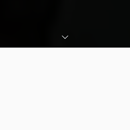
ഹൈദരാബാദില്‍ വനിത മൃഗ
ഡോക്ടറെ ബലാല്‍സംഗം
ചെയ്തശേഷം തീകൊളുത്തി
കൊലപ്പെടുത്തിയ കേസിലെ നാല്
പ്രതികള്‍ പൊലീസുമായുള്ള
ഏറ്റുമുട്ടലില്‍ കൊല്ലപ്പെട്ടു.