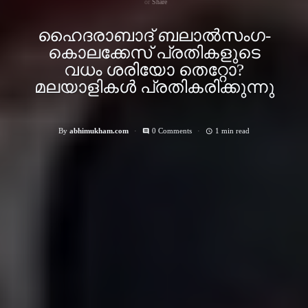
Share
ഹൈദരാബാദ് ബലാല്‍സംഗ-
കൊലക്കേസ്‌ പ്രതികളുടെ
വധം ശരിയോ തെറ്റോ?
മലയാളികള്‍ പ്രതികരിക്കുന്നു
By
abhimukham.com
0 Comments
1 min read
comment
access_time