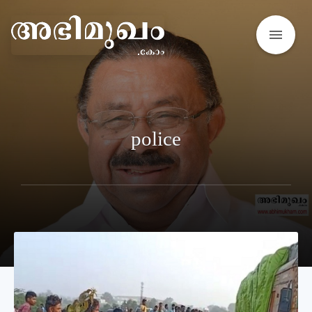
menu
police